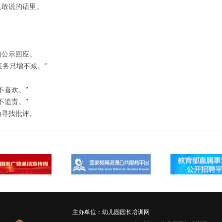
人敢说的话里。
内公示回应。
任务只增不减。”
。
不喜欢。”
不追责。”
动寻找批评。
主办单位：幼儿园园长培训网