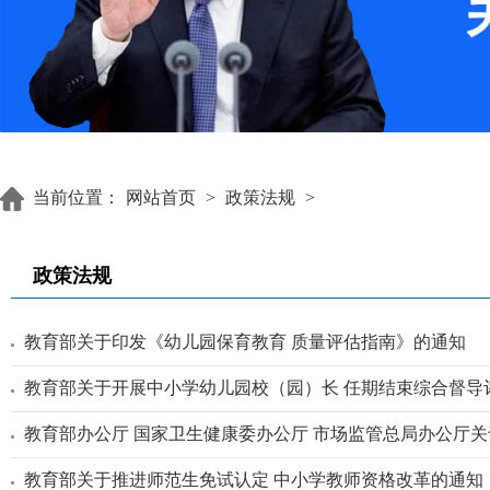
当前位置：
网站首页
>
政策法规
>
政策法规
教育部关于印发《幼儿园保育教育 质量评估指南》的通知
教育部关于开展中小学幼儿园校（园）长 任期结束综合督导
教育部办公厅 国家卫生健康委办公厅 市场监管总局办公厅
教育部关于推进师范生免试认定 中小学教师资格改革的通知